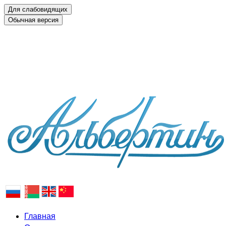
О
Республика Беларусь, 231793, г. Слоним
Главная