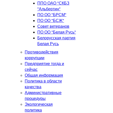
ППО ОАО "СКБЗ
"Альбертин"
ПО ОО "БРСМ"
ПО ОО "БСЖ"
Совет ветеранов
ПО ОО "Белая Русь"
Белорусская партия
Белая Русь
Противодействия
коррупции
Предприятие тогда и
сейчас
Общая информация
Политика в области
качества
Административные
процедуры
Экологическая
политика