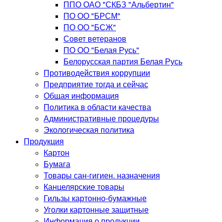
ППО ОАО "СКБЗ "Альбертин"
ПО ОО "БРСМ"
ПО ОО "БСЖ"
Совет ветеранов
ПО ОО "Белая Русь"
Белорусская партия Белая Русь
Противодействия коррупции
Предприятие тогда и сейчас
Общая информация
Политика в области качества
Административные процедуры
Экологическая политика
Продукция
Картон
Бумага
Товары сан-гигиен. назначения
Канцелярские товары
Гильзы картонно-бумажные
Уголки картонные защитные
Информация о продукции